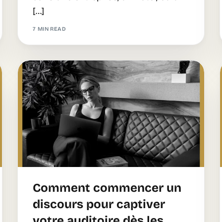
[…]
7 MIN READ
Comment commencer un
discours pour captiver
votre auditoire dès les