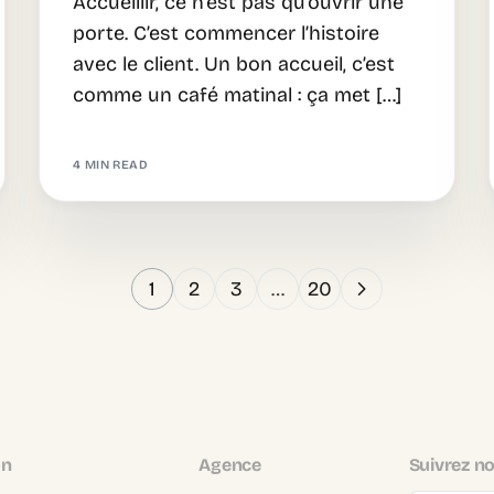
Accueillir, ce n’est pas qu’ouvrir une
porte. C’est commencer l’histoire
avec le client. Un bon accueil, c’est
comme un café matinal : ça met […]
4 MIN READ
1
2
3
…
20
on
Agence
Suivrez no