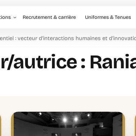
tions
Recrutement & carrière
Uniformes & Tenues
ntiel : vecteur d’interactions humaines et d’innovat
l événementiel & Hôtes
/autrice :
Rani
rise
rciale