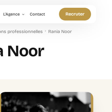
Recruter
L’Agence
Contact
ions professionnelles
Rania Noor
Politique RH
a Noor
Anticiper et Innover