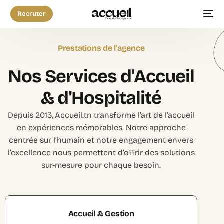
Recruter
Prestations de l'agence
N
o
s
S
e
r
v
i
c
e
s
d
'
A
c
c
u
e
i
l
&
d
'
H
o
s
p
i
t
a
l
i
t
é
Depuis 2013, Accueil.tn transforme l’art de l’accueil
en expériences mémorables. Notre approche
centrée sur l’humain et notre engagement envers
l’excellence nous permettent d’offrir des solutions
sur-mesure pour chaque besoin.
Accueil & Gestion