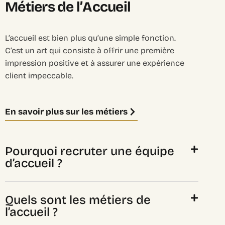
M
é
t
i
e
r
s
d
e
l
’
A
c
c
u
e
i
l
L’accueil est bien plus qu’une simple fonction.
C’est un art qui consiste à offrir une première
impression positive et à assurer une expérience
client impeccable.
En savoir plus sur les métiers
Pourquoi recruter une équipe
d’accueil ?
Quels sont les métiers de
l’accueil ?