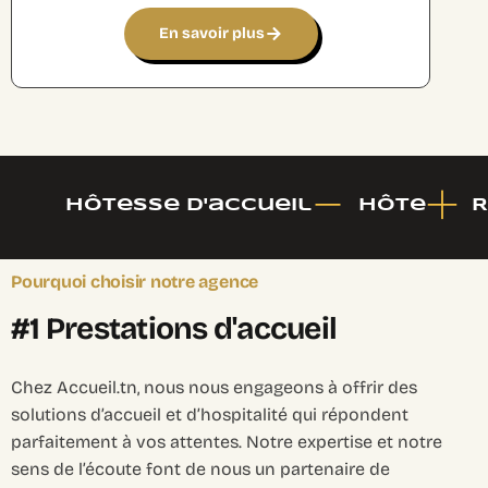
En savoir plus
Hôtesse d'accueil
Hôte
R
Pourquoi choisir notre agence
#
1
P
r
e
s
t
a
t
i
o
n
s
d
'
a
c
c
u
e
i
l
Chez Accueil.tn, nous nous engageons à offrir des
solutions d’accueil et d’hospitalité qui répondent
parfaitement à vos attentes. Notre expertise et notre
sens de l’écoute font de nous un partenaire de