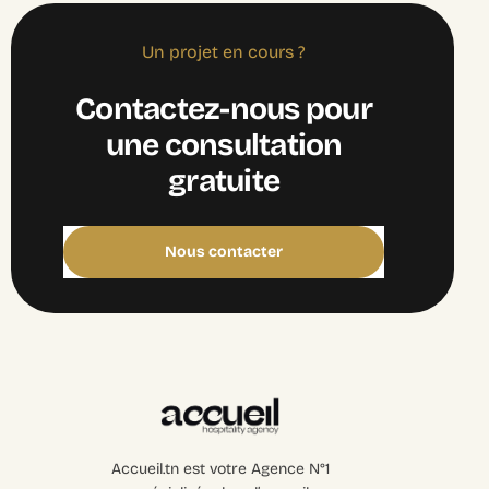
Un projet en cours ?
C
o
n
t
a
c
t
e
z
-
n
o
u
s
p
o
u
r
u
n
e
c
o
n
s
u
l
t
a
t
i
o
n
g
r
a
t
u
i
t
e
Nous contacter
Accueil.tn est votre Agence N°1