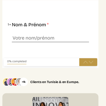
Nom & Prénom
*
1
0% completed
Clients en Tunisie & en Europe.
+1k