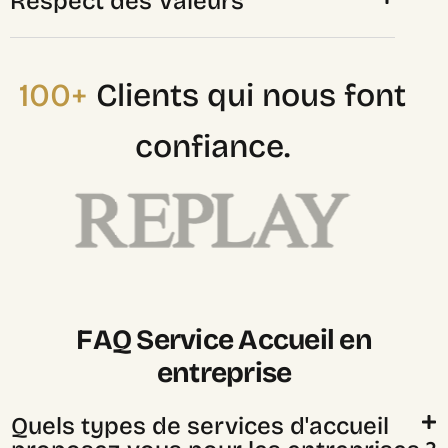
Respect des Valeurs
100+
Clients qui nous font
confiance.
F
A
Q
S
e
r
v
i
c
e
A
c
c
u
e
i
l
e
n
e
n
t
r
e
p
r
i
s
e
Quels types de services d'accueil