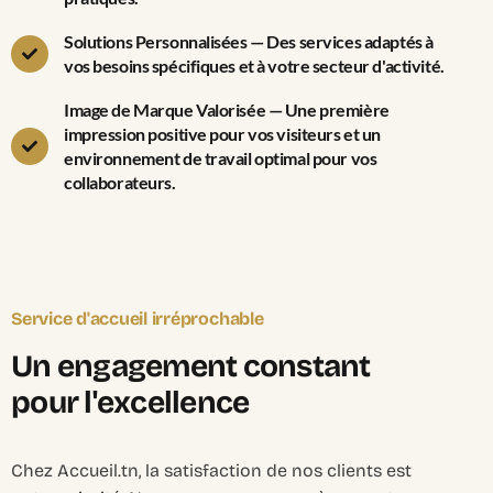
Solutions Personnalisées — Des services adaptés à
vos besoins spécifiques et à votre secteur d'activité.
Image de Marque Valorisée — Une première
impression positive pour vos visiteurs et un
environnement de travail optimal pour vos
collaborateurs.
Service d'accueil irréprochable
U
n
e
n
g
a
g
e
m
e
n
t
c
o
n
s
t
a
n
t
p
o
u
r
l
'
e
x
c
e
l
l
e
n
c
e
Chez Accueil.tn, la satisfaction de nos clients est