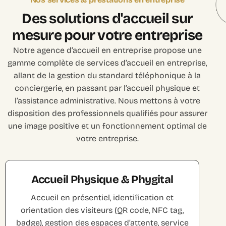
D
e
s
s
o
l
u
t
i
o
n
s
d
'
a
c
c
u
e
i
l
s
u
r
m
e
s
u
r
e
p
o
u
r
v
o
t
r
e
e
n
t
r
e
p
r
i
s
e
Notre agence d’accueil en entreprise propose une
gamme complète de services d’accueil en entreprise,
allant de la gestion du standard téléphonique à la
conciergerie, en passant par l’accueil physique et
l’assistance administrative. Nous mettons à votre
disposition des professionnels qualifiés pour assurer
une image positive et un fonctionnement optimal de
votre entreprise.
Accueil Physique & Phygital
Accueil en présentiel, identification et
orientation des visiteurs (QR code, NFC tag,
badge), gestion des espaces d’attente, service