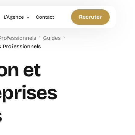
Recruter
L’Agence
Contact
 Professionnels
Guides
Politique RH
s Professionnels
Anticiper et Innover
on et
prises
s