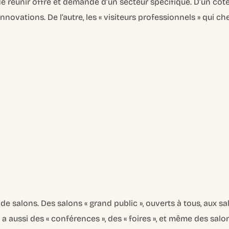
 de réunir offre et demande d’un secteur spécifique. D’un côté,
nnovations. De l’autre, les « visiteurs professionnels » qui c
s de salons. Des salons « grand public », ouverts à tous, aux s
l y a aussi des « conférences », des « foires », et même des sal