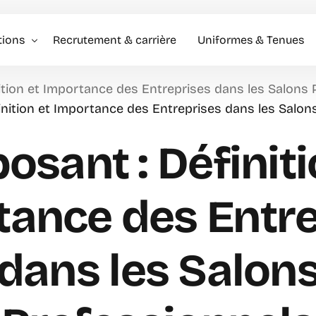
tions
Recrutement & carrière
Uniformes & Tenues
nition et Importance des Entreprises dans les Salons
l événementiel & Hôtes
finition et Importance des Entreprises dans les Salon
rise
posant : Définiti
rciale
tance des Entre
dans les Salon