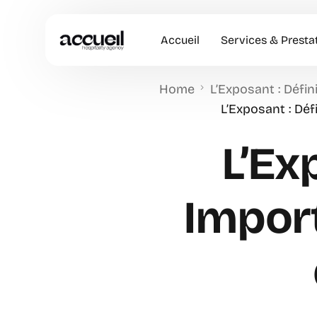
Accueil
Services & Presta
Home
L’Exposant : Défi
Hôtesses d’accuei
L’Exposant : Dé
Accueil en Entrep
L’Ex
Animation Comme
Accueil VIP
Impor