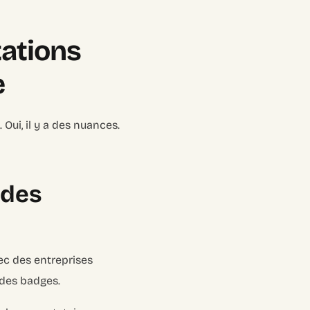
tations
e
ui, il y a des nuances.
 des
ec des entreprises
 des badges.