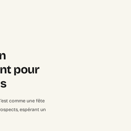
on
ant pour
ds
 C’est comme une fête
rospects, espérant un