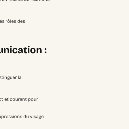
es rôles des
nication :
tinguer la
ect et courant pour
xpressions du visage,