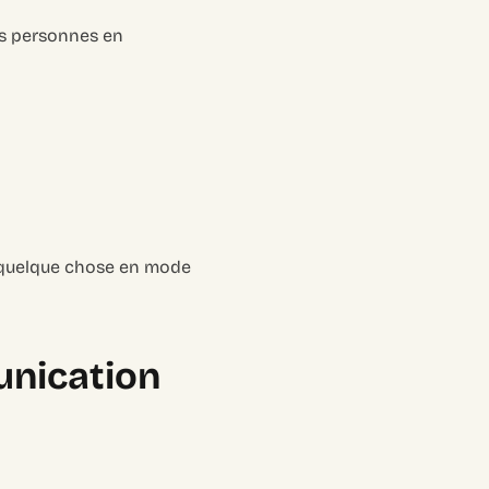
urs personnes en
ire quelque chose en mode
unication