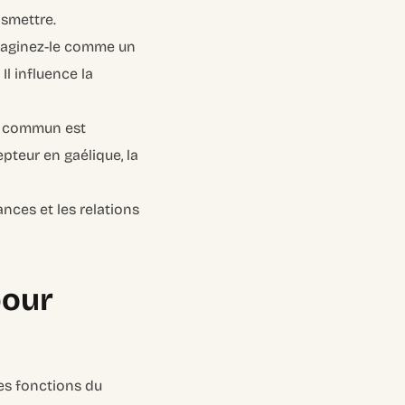
nsmettre.
Imaginez-le comme un
Il influence la
ge commun est
pteur en gaélique, la
nces et les relations
pour
es fonctions du