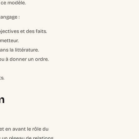
 ce modèle.
langage :
jectives et des faits.
émetteur.
ns la littérature.
, ou à donner un ordre.
ts.
n
t en avant le rôle du
 un réseau de relations