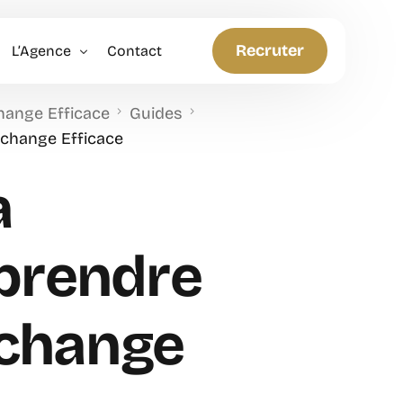
Recruter
L’Agence
Contact
hange Efficace
Guides
Politique RH
change Efficace
Anticiper et Innover
a
prendre
Échange