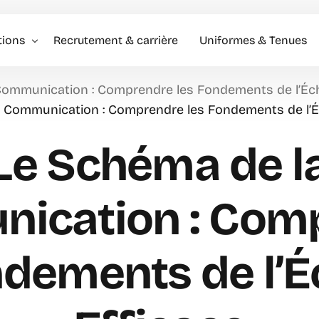
tions
Recrutement & carrière
Uniformes & Tenues
Communication : Comprendre les Fondements de l’Éc
l événementiel & Hôtes
a Communication : Comprendre les Fondements de l’É
rise
Le Schéma de l
rciale
ication : Com
ndements de l’