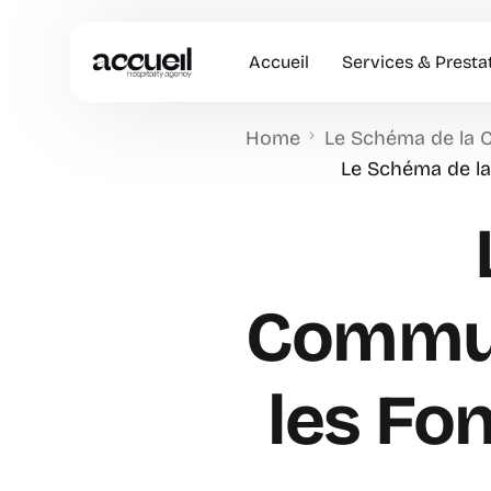
Accueil
Services & Presta
Home
Le Schéma de la 
Hôtesses d’accuei
Le Schéma de l
Accueil en Entrep
Animation Comme
Accueil VIP
Commun
les Fo