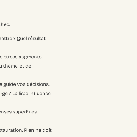
chec.
ttre ? Quel résultat
le stress augmente.
u thème, et de
e guide vos décisions.
rge ? La liste influence
enses superflues.
stauration. Rien ne doit