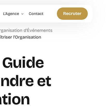
Recruter
L’Agence
Contact
Organisation d’Événements
Politique RH
riser l’Organisation
Anticiper et Innover
: Guide
ndre et
ation