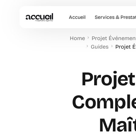
Accueil
Services & Presta
Home
Projet Événement
Hôtesses d’accuei
Guides
Projet 
Accueil en Entrep
Animation Comme
Projet
Accueil VIP
Comple
Maît