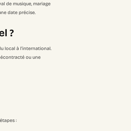
ival de musique, mariage
 une date précise.
l ?
 local à l’international.
 décontracté ou une
étapes :