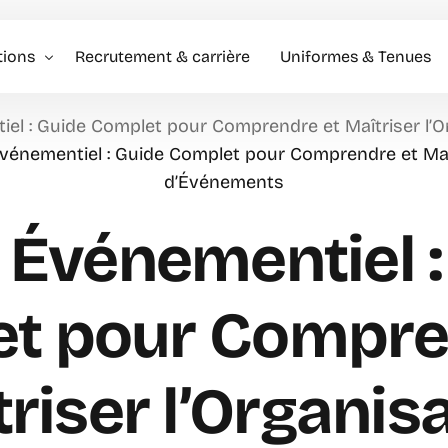
tions
Recrutement & carrière
Uniformes & Tenues
iel : Guide Complet pour Comprendre et Maîtriser l’
l événementiel & Hôtes
Événementiel : Guide Complet pour Comprendre et Maît
d’Événements
rise
rciale
 Événementiel 
t pour Compre
riser l’Organis