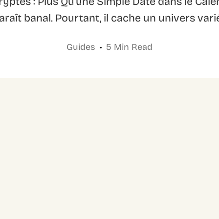
ptés : Plus Qu’une Simple Date dans le Cal
raît banal. Pourtant, il cache un univers varié
Guides
5 Min Read