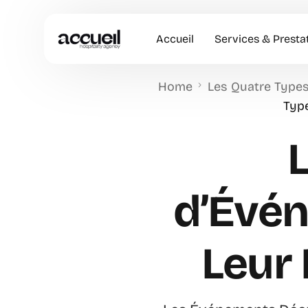
Accueil
Services & Presta
Home
Les Quatre Types
Hôtesses d’accuei
Type
Accueil en Entrep
Animation Comme
Accueil VIP
d’Évé
Leur 