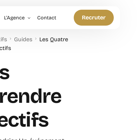
Recruter
L’Agence
Contact
ifs
Guides
Les Quatre
Politique RH
ctifs
Anticiper et Innover
s
rendre
ectifs