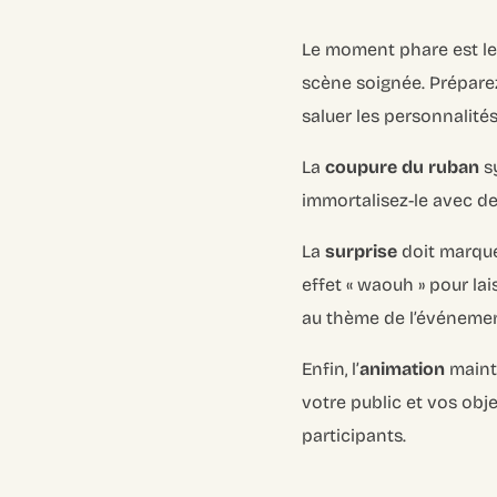
Le moment phare est l
scène soignée. Préparez
saluer les personnalité
La
coupure du ruban
sy
immortalisez-le avec de
La
surprise
doit marque
effet « waouh » pour la
au thème de l’événement
Enfin, l’
animation
mainti
votre public et vos obje
participants.