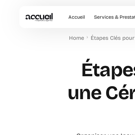
Accueil
Services & Presta
Home
Étapes Clés pour
Hôtesses d’accuei
Accueil en Entrep
Étape
Animation Comme
Accueil VIP
une Cé