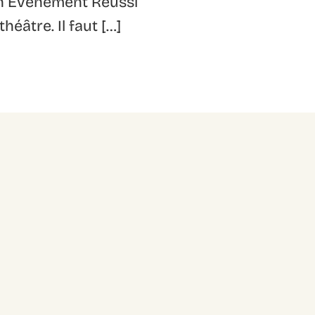
un Événement Réussi
éâtre. Il faut […]