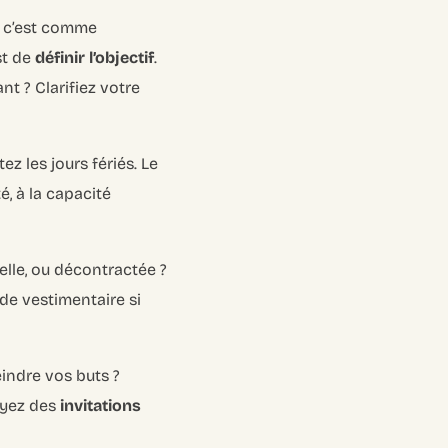
n, c’est comme
st de
définir l’objectif
.
t ? Clarifiez votre
ez les jours fériés. Le
é, à la capacité
lle, ou décontractée ?
ode vestimentaire si
indre vos buts ?
voyez des
invitations