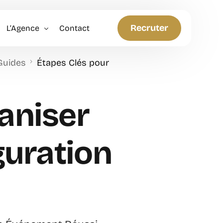
Recruter
L’Agence
Contact
Guides
Étapes Clés pour
Politique RH
Anticiper et Innover
aniser
uration