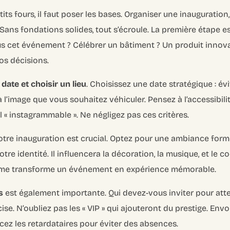
its fours, il faut poser les bases. Organiser une inauguratio
Sans fondations solides, tout s’écroule. La première étape e
 cet événement ? Célébrer un bâtiment ? Un produit innovan
os décisions.
 date et choisir un lieu
. Choisissez une date stratégique : évit
 l’image que vous souhaitez véhiculer. Pensez à l’accessibilit
el « instagrammable ». Ne négligez pas ces critères.
tre inauguration est crucial. Optez pour une ambiance forme
otre identité. Il influencera la décoration, la musique, et le c
ème transforme un événement en expérience mémorable.
s
est également importante. Qui devez-vous inviter pour atte
cise. N’oubliez pas les « VIP » qui ajouteront du prestige. En
cez les retardataires pour éviter des absences.