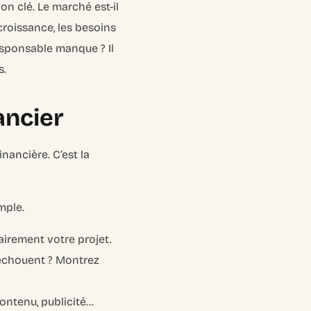
ion clé. Le marché est-il
 croissance, les besoins
esponsable manque ? Il
s.
ancier
inancière. C’est la
mple.
lairement votre projet.
 échouent ? Montrez
contenu, publicité…