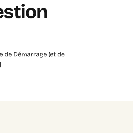
estion
de de Démarrage (et de
]