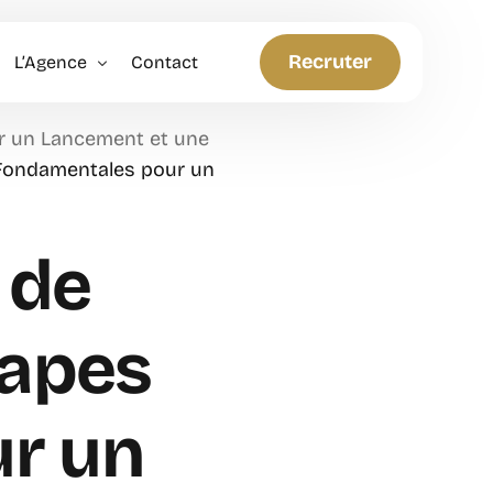
Recruter
L’Agence
Contact
r un Lancement et une
Politique RH
Fondamentales pour un
Anticiper et Innover
 de
tapes
r un