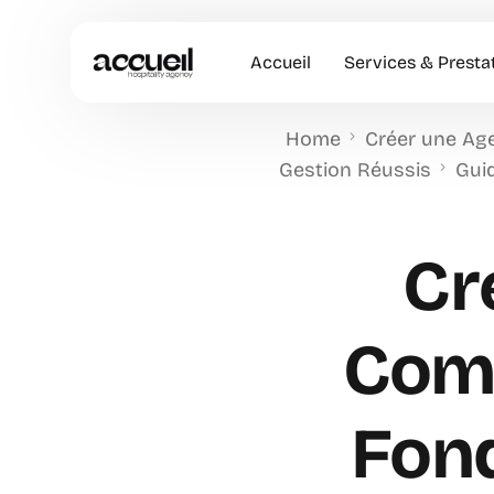
Accueil
Services & Presta
Home
Créer une Ag
Hôtesses d’accuei
Gestion Réussis
Gui
Accueil en Entrep
Animation Comme
Cr
Accueil VIP
Comm
Fon