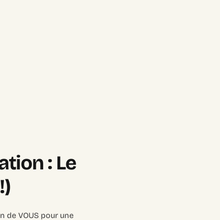
ion : Le
!)
oin de VOUS pour une