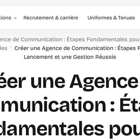
tions
Recrutement & carrière
Uniformes & Tenues
ence de Communication : Étapes Fondamentales pou
l événementiel & Hôtes
des
Créer une Agence de Communication : Étapes 
Lancement et une Gestion Réussis
rise
rciale
éer une Agence
unication : É
damentales pou