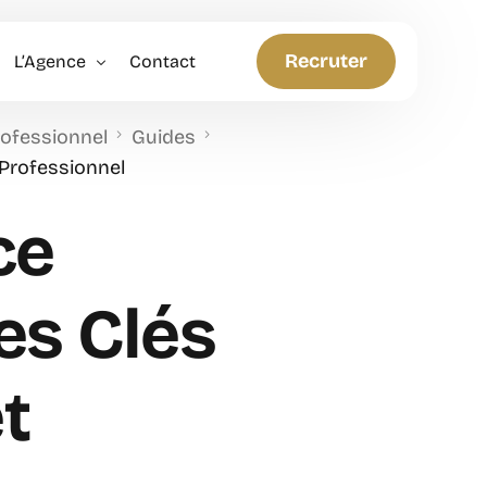
Recruter
L’Agence
Contact
rofessionnel
Guides
Politique RH
 Professionnel
Anticiper et Innover
ce
es Clés
t