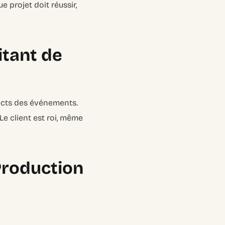
 projet doit réussir,
itant de
pects des événements.
 Le client est roi, même
Production