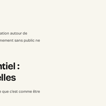
cation autour de
énement sans public ne
iel :
lles
e que c’est comme être