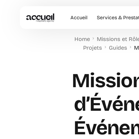
Accueil
Services & Presta
Home
Missions et Rôl
Hôtesses d’accuei
Projets
Guides
M
Accueil en Entrep
Animation Comme
Mission
Accueil VIP
d’Événe
Événem