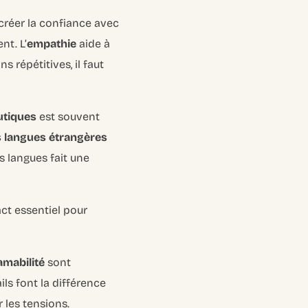
t créer la confiance avec
nt. L’
empathie
aide à
s répétitives, il faut
utiques
est souvent
s langues étrangères
s langues fait une
act essentiel pour
amabilité
sont
ils font la différence
 les tensions.