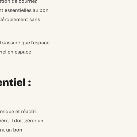
stion de courrier,
nt essentielles au bon
un déroulement sans
 Il s’assure que l’espace
onnel en espace
tiel :
mique et réactif.
ère, il doit gérer un
ant un bon