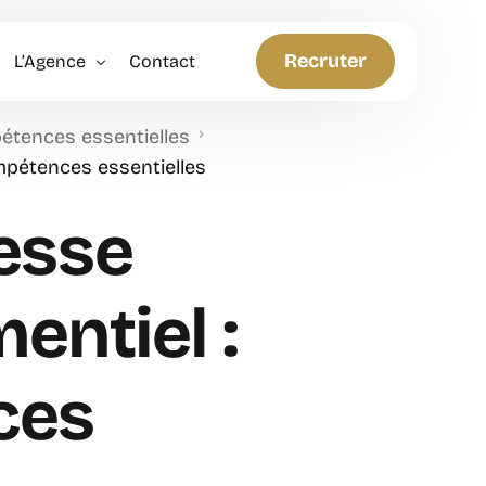
Recruter
L’Agence
Contact
pétences essentielles
Politique RH
ompétences essentielles
Anticiper et Innover
esse
entiel :
ces