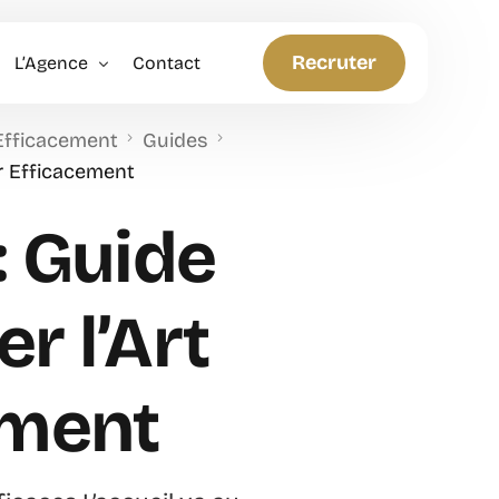
Recruter
L’Agence
Contact
 Efficacement
Guides
Politique RH
ir Efficacement
Anticiper et Innover
: Guide
r l’Art
ement