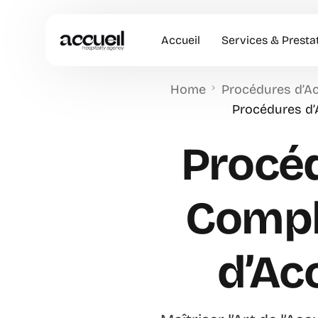
Accueil
Services & Presta
Home
Procédures d’Acc
Hôtesses d’accuei
Procédures d’A
Accueil en Entrep
Procéd
Animation Comme
Accueil VIP
Comple
d’Ac