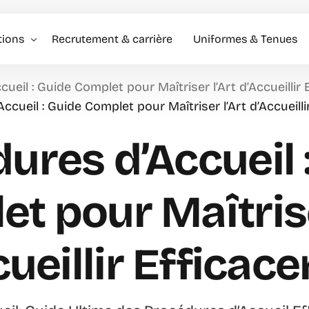
tions
Recrutement & carrière
Uniformes & Tenues
ueil : Guide Complet pour Maîtriser l’Art d’Accueillir
l événementiel & Hôtes
ccueil : Guide Complet pour Maîtriser l’Art d’Accueill
rise
ures d’Accueil 
rciale
t pour Maîtrise
cueillir Efficac