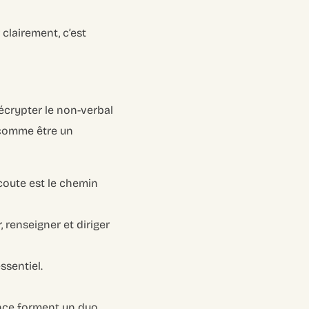
 clairement, c’est
 Décrypter le non-verbal
 comme être un
coute est le chemin
 renseigner et diriger
ssentiel.
nce forment un duo