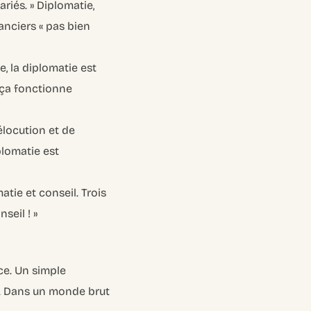
riés. »
Diplomatie,
anciers « pas bien
, la diplomatie est
, ça fonctionne
’élocution et de
plomatie est
tie et conseil. Trois
seil ! »
ace. Un simple
ux. Dans un monde brut