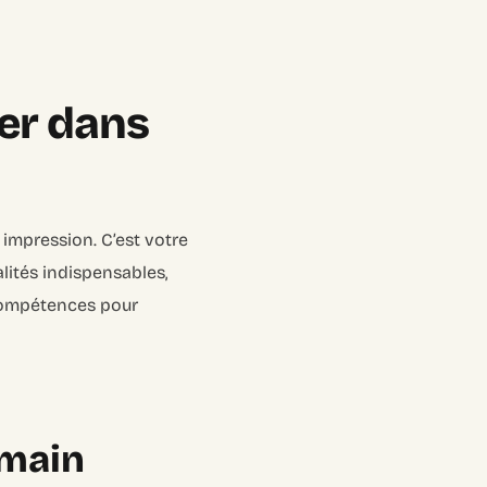
ler dans
 impression. C’est votre
alités indispensables,
s compétences pour
umain