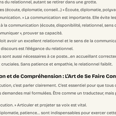
 du relationnel, autant se retirer dans une grotte.
les (écoute, diplomatie, conseil…) »
Écoute, diplomatie, polyvale
munication. »
La communication est importante. Elle évite le
 la communication (écoute, disponibilité, relationnel, sens du
ommuniquer », prouver sa capacité.
 doit avoir un excellent relationnel et le sens de la communi
discours est l’élégance du relationnel.
s sont aussi nécessaires à ce poste…en accueillant correctem
cruciales. Sans patience et empathie, le relationnel faiblit.
tion et de Compréhension : L’Art de Se Faire C
ocution, c’est parler clairement. C’est essentiel pour que tous
es demandes mal formulées. Être comme un traducteur, mais 
cution. »
Articuler et projeter sa voix est vital.
, diplomatie, patience… sont indispensables pour exercer cette