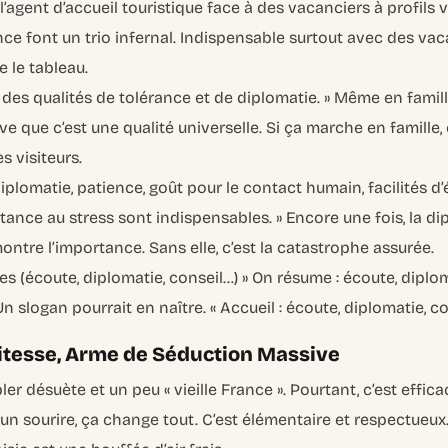
l’agent d’accueil touristique face à des vacanciers à profils va
ence font un trio infernal. Indispensable surtout avec des vac
e le tableau.
 a des qualités de tolérance et de diplomatie. »
Même en famille
ve que c’est une qualité universelle. Si ça marche en famille
 visiteurs.
 diplomatie, patience, goût pour le contact humain, facilités d
tance au stress sont indispensables. »
Encore une fois, la di
ontre l’importance. Sans elle, c’est la catastrophe assurée.
les (écoute, diplomatie, conseil…) »
On résume : écoute, diploma
Un slogan pourrait en naître. « Accueil : écoute, diplomatie, con
olitesse, Arme de Séduction Massive
er désuète et un peu « vieille France ». Pourtant, c’est effic
», un sourire, ça change tout. C’est élémentaire et respectue