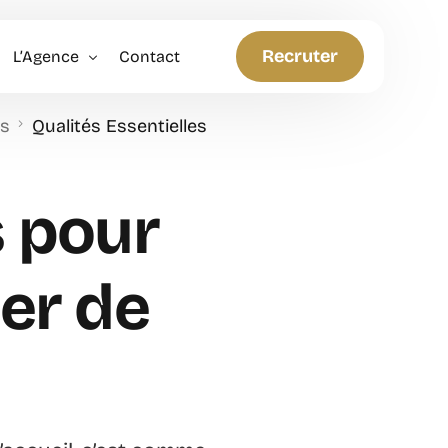
Recruter
L’Agence
Contact
es
Qualités Essentielles
Politique RH
Anticiper et Innover
s pour
er de