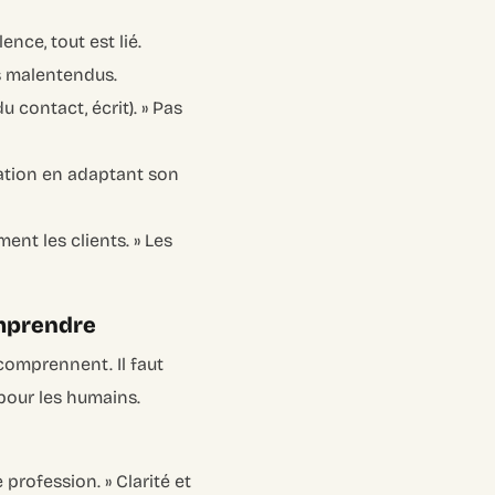
nce, tout est lié.
s malentendus.
 contact, écrit). »
Pas
cation en adaptant son
ent les clients. »
Les
omprendre
 comprennent. Il faut
pour les humains.
 profession. »
Clarité et