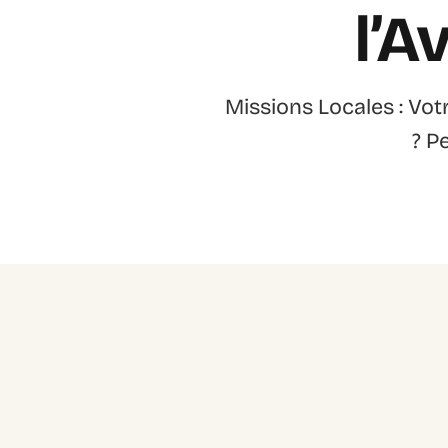
l’A
Missions Locales : Vot
? P