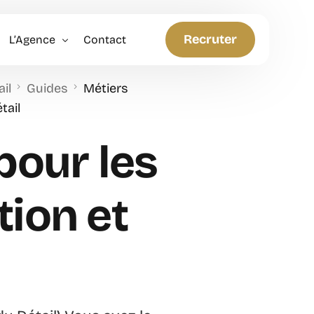
Recruter
L’Agence
Contact
il
Guides
Métiers
Politique RH
tail
Anticiper et Innover
pour les
ion et