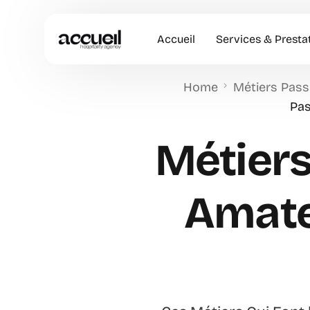
Accueil
Services & Presta
Home
Métiers Pass
Hôtesses d’accuei
Pas
Accueil en Entrep
Métiers
Animation Comme
Accueil VIP
Amate