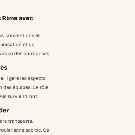
s Rime avec
es, conventions et
unication et de
marque des entreprises.
cès
. Il gère les aspects
n des équipes. Ce rôle
vus surviendront.
ider
ère transports,
rouler sans accroc. Ce