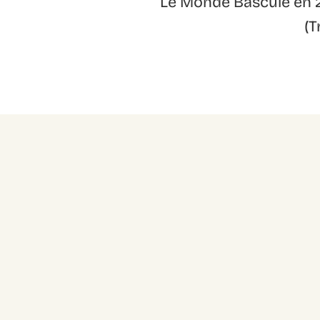
Le Monde Bascule en 20
(T