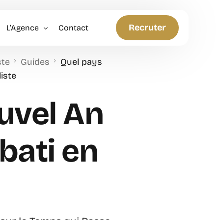
Recruter
L’Agence
Contact
ste
Guides
Quel pays
Politique RH
iste
Anticiper et Innover
ouvel An
bati en