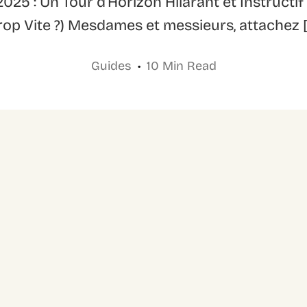
25 : Un Tour d’Horizon Hilarant et Instructif
rop Vite ?) Mesdames et messieurs, attachez 
Guides
10 Min Read