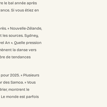
re le bal année après
vance. Si vous étiez en
près.
« Nouvelle-Zélande,
nt les sources. Sydney,
l An ». Quelle pression
e mènent la danse vers
ière de tendances
e pour 2025.
« Plusieurs
ar des Samoa. »
Vous
rier, montrent le
. Le monde est parfois