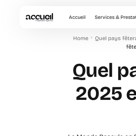
Accueil
Services & Presta
Home
Quel pays fêtera
Hôtesses d’accuei
fêt
Accueil en Entrep
Quel pa
Animation Comme
Accueil VIP
2025 e