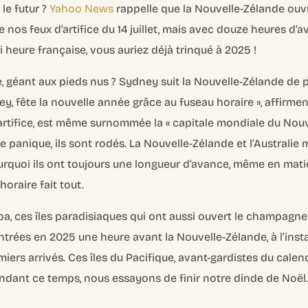
le futur ?
Yahoo News
rappelle que la Nouvelle-Zélande ouv
nos feux d’artifice du 14 juillet, mais avec douze heures d’a
 heure française, vous auriez déjà trinqué à 2025 !
ie, géant aux pieds nus ? Sydney suit la Nouvelle-Zélande de 
ey, fête la nouvelle année grâce au fuseau horaire »
, affirme
rtifice, est même surnommée la « capitale mondiale du Nouve
s de panique, ils sont rodés. La Nouvelle-Zélande et l’Australi
quoi ils ont toujours une longueur d’avance, même en mat
horaire fait tout.
a, ces îles paradisiaques qui ont aussi ouvert le champagn
entrées en 2025 une heure avant la Nouvelle-Zélande, à l’inst
iers arrivés. Ces îles du Pacifique, avant-gardistes du calend
endant ce temps, nous essayons de finir notre dinde de Noël