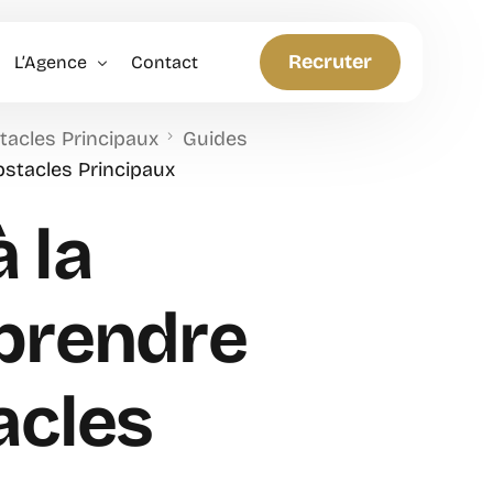
Recruter
L’Agence
Contact
tacles Principaux
Guides
Politique RH
bstacles Principaux
Anticiper et Innover
 la
prendre
acles