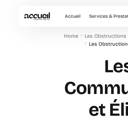
Accueil
Services & Presta
Home
Les Obstructions 
Hôtesses d’accuei
Les Obstruction
Accueil en Entrep
Le
Animation Comme
Accueil VIP
Commun
et É