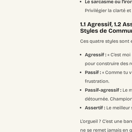
Le sarcasme ou l’iron
Privilégier la clarté 
1.1 Agressif, 1.2 A
Styles de Commun
Ces quatre styles sont e
Agressif :
« C’est moi 
pour construire des r
Passif :
« Comme tu ve
frustration.
Passif-agressif :
Le m
détournée. Champion
Assertif :
Le meilleur 
L’orgueil ? C’est une ba
ne se remet jamais en q