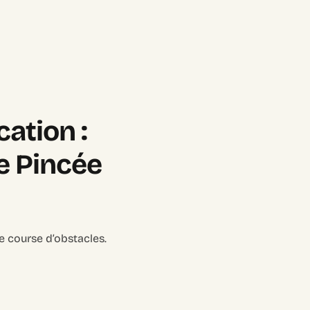
ation :
e Pincée
e course d’obstacles.