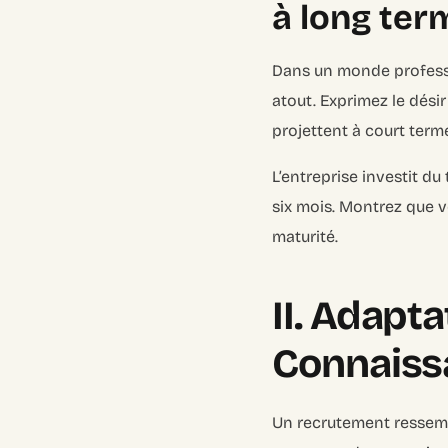
à long ter
Dans un monde professi
atout. Exprimez le dési
projettent à court term
L’entreprise investit du
six mois. Montrez que v
maturité.
II. Adapt
Connaissa
Un recrutement ressemb