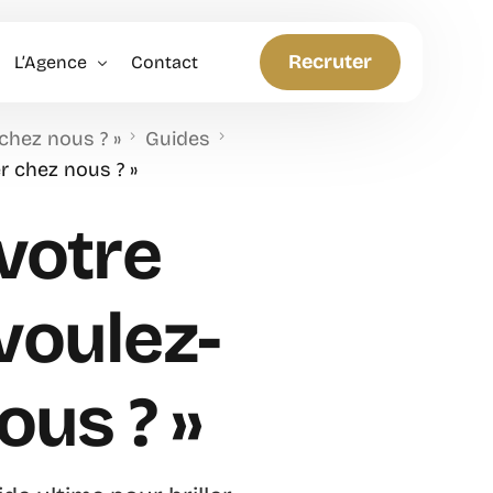
Recruter
L’Agence
Contact
chez nous ? »
Guides
Politique RH
r chez nous ? »
Anticiper et Innover
votre
voulez-
ous ? »