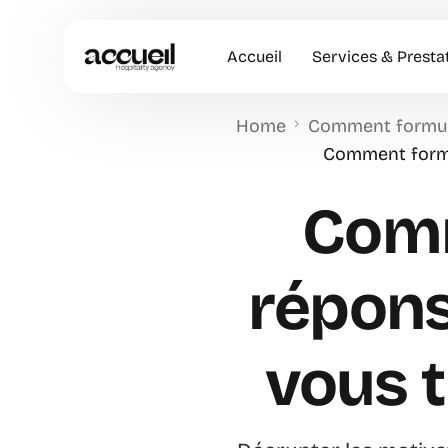
Accueil
Services & Presta
Home
Comment formuler
Hôtesses d’accuei
Comment formul
Accueil en Entrep
Comm
Animation Comme
Accueil VIP
répons
vous t