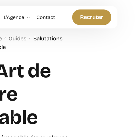
Recruter
L’Agence
Contact
e
Guides
Salutations
Politique RH
ble
Anticiper et Innover
’Art de
re
able