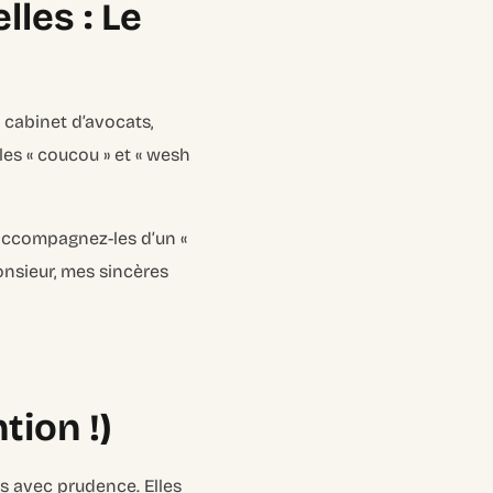
les : Le
 cabinet d’avocats,
les « coucou » et « wesh
. Accompagnez-les d’un «
onsieur, mes sincères
tion !)
es avec prudence. Elles