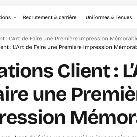
tions
Recrutement & carrière
Uniformes & Tenues
ent : L’Art de Faire une Première Impression Mémorabl
l événementiel & Hôtes
ient : L’Art de Faire une Première Impression Mémora
rise
tions Client : L
rciale
aire une Premiè
ression Mémor