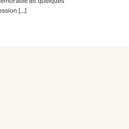
mémorable (et quelques
ession […]