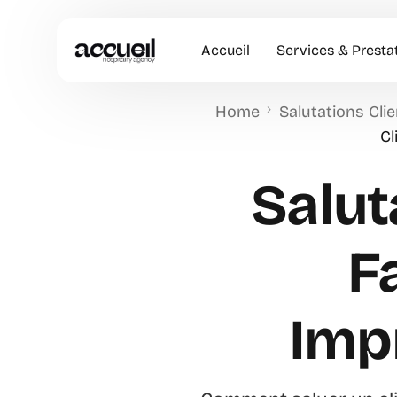
Accueil
Services & Presta
Home
Salutations Cli
Hôtesses d’accuei
Cl
Accueil en Entrep
Saluta
Animation Comme
Accueil VIP
F
Imp