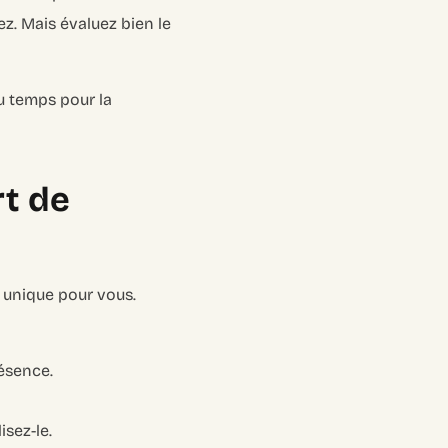
. Mais évaluez bien le
u temps pour la
rt de
t unique pour vous.
ésence.
isez-le.