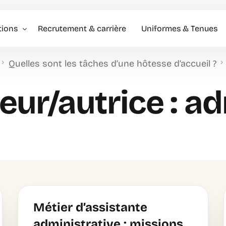
tions
Recrutement & carrière
Uniformes & Tenues
Quelles sont les tâches d’une hôtesse d’accueil ?
l événementiel & Hôtes
eur/autrice :
ad
rise
rciale
Métier d’assistante
administrative : missions,